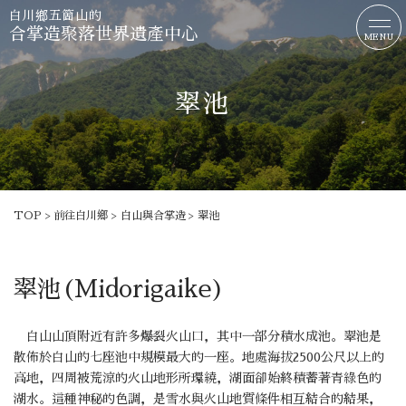
白川鄉
五箇山的
合掌造聚落世界遺產中心
MENU
翠池
TOP
前往白川鄉
白山與合掌造
翠池
翠池(Midorigaike)
白山山頂附近有許多爆裂火山口，其中一部分積水成池。翠池是
散佈於白山的七座池中規模最大的一座。地處海拔2500公尺以上的
高地，四周被荒涼的火山地形所環繞，湖面卻始終積蓄著青綠色的
湖水。這種神秘的色調，是雪水與火山地質條件相互結合的結果，