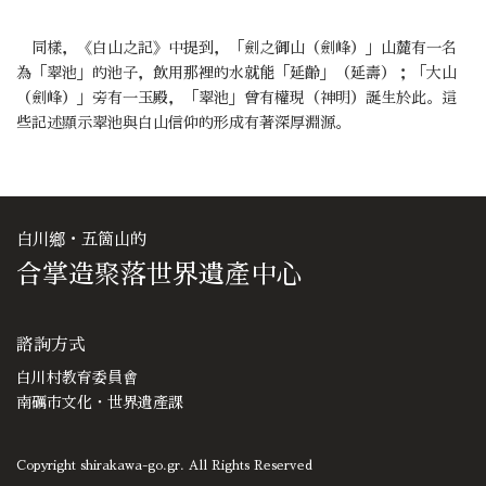
同樣，《白山之記》中提到，「劍之御山（劍峰）」山麓有一名
為「翠池」的池子，飲用那裡的水就能「延齡」（延壽）；「大山
（劍峰）」旁有一玉殿，「翠池」曾有權現（神明）誕生於此。這
些記述顯示翠池與白山信仰的形成有著深厚淵源。
白川鄉・五箇山的
合掌造聚落世界遺產中心
諮詢方式
白川村教育委員會
南礪市文化・世界遺產課
Copyright shirakawa-go.gr. All Rights Reserved