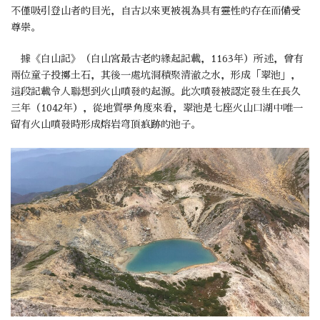
不僅吸引登山者的目光，自古以來更被視為具有靈性的存在而備受
尊崇。
據《白山記》（白山宮最古老的緣起記載，1163年）所述，曾有
兩位童子投擲土石，其後一處坑洞積聚清澈之水，形成「翠池」，
這段記載令人聯想到火山噴發的起源。此次噴發被認定發生在長久
三年（1042年），從地質學角度來看，翠池是七座火山口湖中唯一
留有火山噴發時形成熔岩穹頂痕跡的池子。