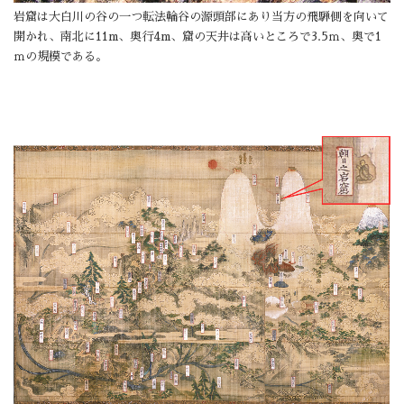
岩窟は大白川の谷の一つ転法輪谷の源頭部にあり当方の飛騨側を向いて
開かれ、南北に11m、奥行4m、窟の天井は高いところで3.5ｍ、奥で1
ｍの規模である。