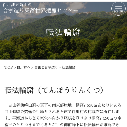
白川郷
五箇山の
合掌造り集落世界遺産センター
MENU
転法輪窟
TOP
白川郷へ
白山と合掌造り
転法輪窟
転法輪窟（てんぽうりんくつ）
白山御前峰山頂の真下の南東部崖地、標高2,650ｍあたりにある
白山修験の究極の行場とされる石窟で白川村の村域内に所在しま
す。平瀬道から登り室堂へ向かう尾根を登りきり標高2,450ｍの室
堂平のとりつきまでくると右手の御前峰下に転法輪窟が確認でき