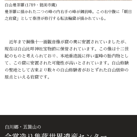
白山曼荼羅(1789・能美市蔵)
曼荼羅に描かれた二つの峰の内右手の峰が御前峰。この右中腹に「朝日
之岩窟」として泰澄が修行する転法輪窟が描かれている。
近年まで銅像十一面観音像が窟の奥に安置されていましたが、
現在は白山比咩神社宝物館に保管されています。この像は十二世
紀のものと考えられており、本地垂迹説に伴い霊峰の胎内物とし
て、この窟に安置された可能性が高いとされています。白山修験
の聖地として古来より数々の白山修験者がおとずれた白山信仰の
原点といえる岩窟です。
白川郷・五箇山の