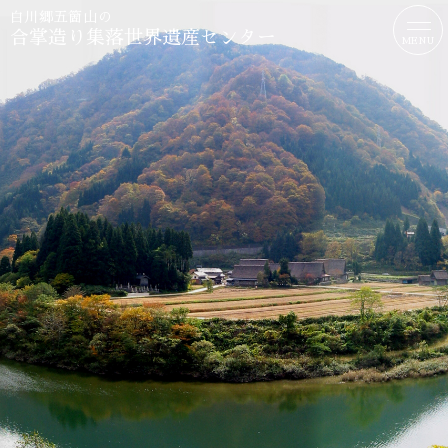
白川郷
五箇山の
合掌造り集落世界遺産センター
MENU