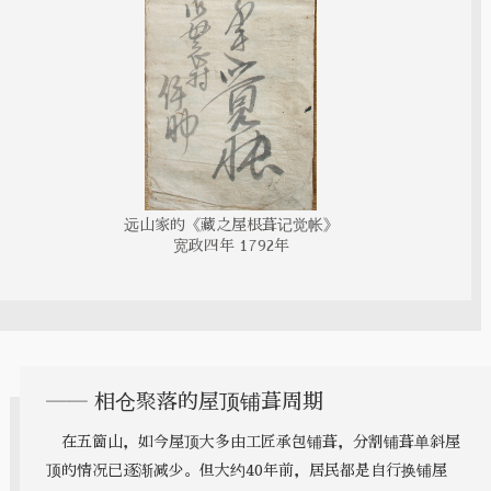
远山家的《藏之屋根葺记觉帐》
宽政四年 1792年
―― 相仓聚落的屋顶铺葺周期
在五箇山，如今屋顶大多由工匠承包铺葺，分割铺葺单斜屋
顶的情况已逐渐减少。但大约40年前，居民都是自行换铺屋