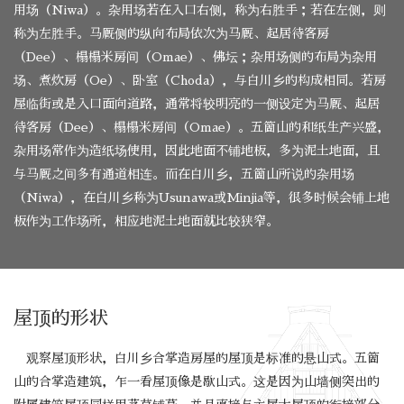
用场（Niwa）。杂用场若在入口右侧，称为右胜手；若在左侧，则
称为左胜手。马厩侧的纵向布局依次为马厩、起居待客房
（Dee）、榻榻米房间（Omae）、佛坛；杂用场侧的布局为杂用
场、煮炊房（Oe）、卧室（Choda），与白川乡的构成相同。若房
屋临街或是入口面向道路，通常将较明亮的一侧设定为马厩、起居
待客房（Dee）、榻榻米房间（Omae）。五箇山的和纸生产兴盛，
杂用场常作为造纸场使用，因此地面不铺地板，多为泥土地面，且
与马厩之间多有通道相连。而在白川乡，五箇山所说的杂用场
（Niwa），在白川乡称为Usunawa或Minjia等，很多时候会铺上地
板作为工作场所，相应地泥土地面就比较狭窄。
屋顶的形状
观察屋顶形状，白川乡合掌造房屋的屋顶是标准的悬山式。五箇
山的合掌造建筑，乍一看屋顶像是歇山式。这是因为山墙侧突出的