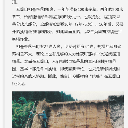
顶。
五箇山相仓聚落的I家，一年能准备400束茅草，两年的800束
茅草，恰好能铺好单斜屋顶的四分之一。也就是说，屋顶表里
共分成八部分，全部铺完需要16年（2年×8次）。16年后，又要
开始换铺最初铺的部分，如此周而复始，以2年为周期持续进行
换铺作业。
相仓聚落当时有27户人家，明治时期有47户，规模与荻町聚
落相差不大，理论上也有足够的人力像荻町那样一次完成屋顶
铺葺。然而在五箇山，人们根据自家茅草的量来限制换铺范
围，基本上都是各自换铺，即使需要帮忙，也只是请邻居或附
近村的亲戚来协助。因此，像白川乡那样的“结账”在五箇山
很少见。