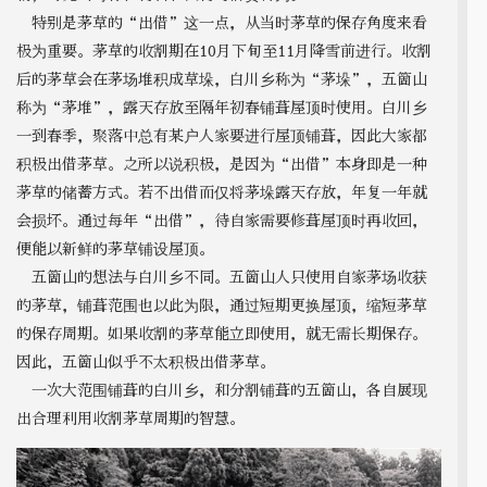
特别是茅草的“出借”这一点，从当时茅草的保存角度来看
极为重要。茅草的收割期在10月下旬至11月降雪前进行。收割
后的茅草会在茅场堆积成草垛，白川乡称为“茅垛”，五箇山
称为“茅堆”，露天存放至隔年初春铺葺屋顶时使用。白川乡
一到春季，聚落中总有某户人家要进行屋顶铺葺，因此大家都
积极出借茅草。之所以说积极，是因为“出借”本身即是一种
茅草的储蓄方式。若不出借而仅将茅垛露天存放，年复一年就
会损坏。通过每年“出借”，待自家需要修葺屋顶时再收回，
便能以新鲜的茅草铺设屋顶。
五箇山的想法与白川乡不同。五箇山人只使用自家茅场收获
的茅草，铺葺范围也以此为限，通过短期更换屋顶，缩短茅草
的保存周期。如果收割的茅草能立即使用，就无需长期保存。
因此，五箇山似乎不太积极出借茅草。
一次大范围铺葺的白川乡，和分割铺葺的五箇山，各自展现
出合理利用收割茅草周期的智慧。