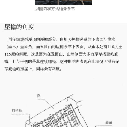
以圆筒状方式铺葺茅草
屋檐的角度
再仔细观察屋顶的屋檐部分。白川乡屋檐茅草的下表面与椽木
（垂木）呈直角，而五箇山的屋檐茅草下表面，从垂木处有110度至
115度的斜度。这是因为在五箇山，山墙侧面大多有茅草搭建的庇
檐，且与平侧的茅草连续铺绕。这种影响也表现在山墙侧面没有茅
草庇檐的房屋上，同样会有斜度。