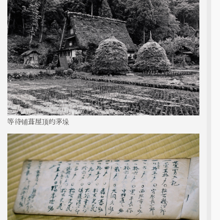
等待铺葺屋顶的茅垛