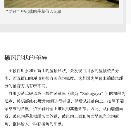
“结账”中记载的茅草借入纪录
破风形状的差异
比较白川乡和五箇山的屋顶形状，会发现白川乡的屋顶棱角分
明，而五箇山的屋顶则带有圆润的弧度。这是因为屋顶末端破风部
分的铺葺方式有所不同。
白川乡是以破风最下端的茅草束（称为“Sokugaya”）的根部为
起点，将根部线45度角倾斜进行铺设，然后从该处向上，按照下端
茅草束的角度，依次斜向铺上破风的其他茅草。因此，从山墙侧面
看，破风的茅草根部切面外露，破风的上面和角面呈现完全的直
角，整体给人一种有棱角的印象。