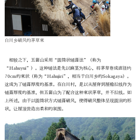
白川乡破风的茅草束
相较之下，五箇山采用“圆筒状铺葺法”（称为
“Hahuyui”）。这种铺法是先以麻茎为核心，将茅草卷成直径约
70cm的束状（称为“Hahujiri”，相当于白川乡的Sokagaya）。
这成为了铺葺厚度的基准。在白川村，是以从屋脊到屋檐拉线作为
铺葺厚度的基准，但五箇山为了配合这种束状茅草，并不拉线。如
上所述，由于以圆筒状方式铺葺破风，使得破风整体呈现圆润的形
状，让屋顶营造出柔和的氛围。