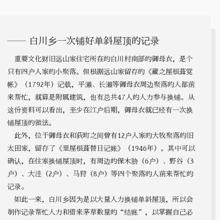
―― 白川乡一次铺好单斜屋顶的记录
重要文化财旧远山家住宅所在的白川村南部的御母衣，是个
只有四户人家的小聚落。但根据远山家留存的《藏之屋根葺覚
帐》（1792年）记载，平濑、长濑等御母衣周边聚落的人都前
来帮忙，就算是附属建筑，也有总共47人的人力参与换铺。从
这份资料可以看出，至少在江户后期，御母衣就已经有一次换
铺屋顶的做法。
此外，位于御母衣和荻町之间曾有12户人家的大牧聚落的旧
太田家，留存了《里屋根葺替日记账》（1946年）。其中可以
确认，在住家换铺屋顶时，有周边的保木胁（6户）、野谷（3
户）、大洼（2户）、马狩（8户）等四个聚落的人前来帮忙的
记录。
如此一来，白川乡因为是以大量人力换铺单斜屋顶，所以会
制作记录帮忙人力和借来茅草数量的“结账”，以掌握自己必