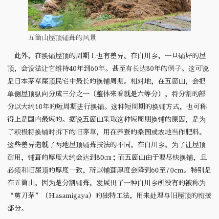
五箇山屋顶铺葺的风景
此外，在换铺屋顶的周期上也有差异。在白川乡，一旦铺好的屋
顶，会设法让它维持40年到60年。甚至有长达80年的例子。这可说
是日本茅草屋顶民宅中最长的换铺周期。相对地，在五箇山，会把
单侧屋顶纵向分成三分之一（整体来看就是六等分），将分割的部
分以大约10年的短周期进行换铺。这种短周期的换铺方式，也可称
得上是国内最短的。据说五箇山采取这种短周期换铺的原因，是为
了积极将换铺时拆下的旧茅草，用在养蚕的桑园或农地当作肥料。
这些差异造就了两地屋顶铺葺技法的不同。在白川乡，为了让屋顶
耐用，铺葺的厚度大约会达到80㎝；而五箇山由于要尽快换铺，且
必须和旧屋顶的厚度一致，所以铺葺厚度会降到60至70cm。特别是
在五箇山，因为是分割铺葺，发展出了一种白川乡所没有的被称为
“剪刀茅”（Hasamigaya）的独特工法，用来处理与旧屋顶的衔接
部分。