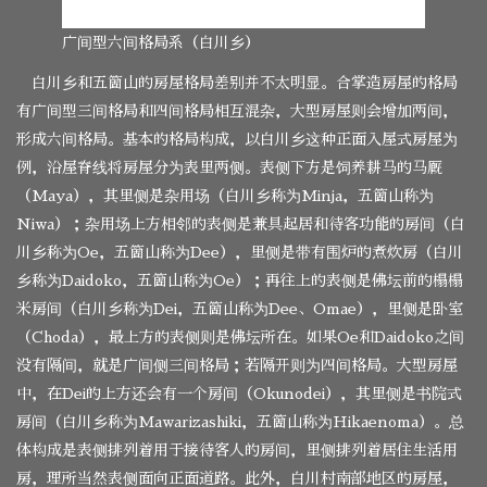
广间型六间格局系（白川乡）
白川乡和五箇山的房屋格局差别并不太明显。合掌造房屋的格局
有广间型三间格局和四间格局相互混杂，大型房屋则会增加两间，
形成六间格局。基本的格局构成，以白川乡这种正面入屋式房屋为
例，沿屋脊线将房屋分为表里两侧。表侧下方是饲养耕马的马厩
（Maya），其里侧是杂用场（白川乡称为Minja，五箇山称为
Niwa）；杂用场上方相邻的表侧是兼具起居和待客功能的房间（白
川乡称为Oe，五箇山称为Dee），里侧是带有围炉的煮炊房（白川
乡称为Daidoko，五箇山称为Oe）；再往上的表侧是佛坛前的榻榻
米房间（白川乡称为Dei，五箇山称为Dee、Omae），里侧是卧室
（Choda），最上方的表侧则是佛坛所在。如果Oe和Daidoko之间
没有隔间，就是广间侧三间格局；若隔开则为四间格局。大型房屋
中，在Dei的上方还会有一个房间（Okunodei），其里侧是书院式
房间（白川乡称为Mawarizashiki，五箇山称为Hikaenoma）。总
体构成是表侧排列着用于接待客人的房间，里侧排列着居住生活用
房，理所当然表侧面向正面道路。此外，白川村南部地区的房屋，